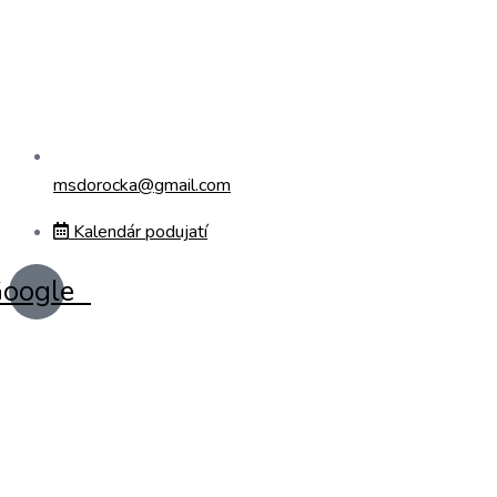
msdorocka@gmail.com
Kalendár podujatí
oogle