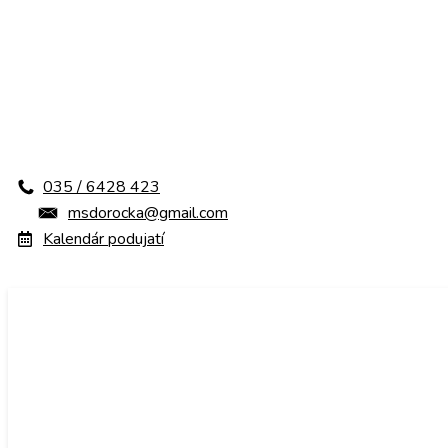
Skip
035 / 6428 423
to
msdorocka@gmail.com
content
Kalendár podujatí